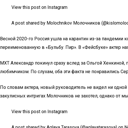
View this post on Instagram
A post shared by Molochnikov Молочников (@kislomoloc
Весной 2020-го Россия ушла на карантин из-за пандемии 
переименованную в «Бульбу. Пир». В «Фейсбуке» актер напи
МХТ Александр покинул сразу вслед за Ольгой Хенкиной, 
любимчиком. По слухам, оба эти факта не понравились Сер
По словам актера, новый руководитель не видел ни одной е
закулисных интригах Молочников не захотел, однако от мыс
View this post on Instagram
A post shared by Aglaya Tarasova (@aglayatarasova) on 