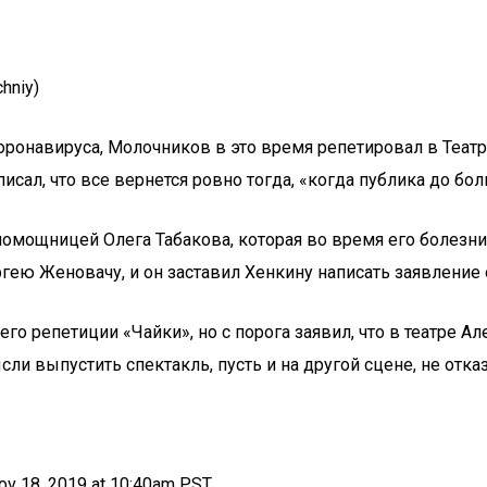
hniy)
коронавируса, Молочников в это время репетировал в Теат
сал, что все вернется ровно тогда, «когда публика до бол
помощницей Олега Табакова, которая во время его болезни
гею Женовачу, и он заставил Хенкину написать заявление 
го репетиции «Чайки», но с порога заявил, что в театре А
ли выпустить спектакль, пусть и на другой сцене, не отказ
Nov 18, 2019 at 10:40am PST