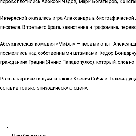
перевоплотились Алексей Чадов, Марк Богатырев, Констан
Интересной оказалась игра Александра в биографической л
писателя. В третьего брата, завистника и графомана, пере
Абсурдистская комедия «Мифы» — первый опыт Александра
посмеялись над собственными штампами Федор Бондарчук 
гражданина Греции (Яннис Пападопулос), который, словно
Роль в картине получила также Ксения Собчак. Телеведущ
оставив только эпизодическую сцену.