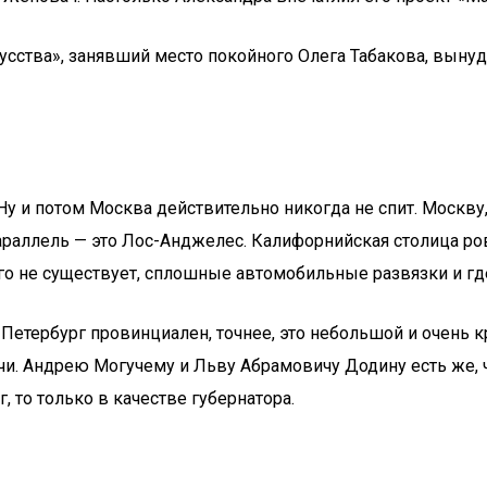
кусства», занявший место покойного Олега Табакова, выну
 Ну и потом Москва действительно никогда не спит. Москву
аллель — это Лос-Анджелес. Калифорнийская столица ровно
го не существует, сплошные автомобильные развязки и где
етербург провинциален, точнее, это небольшой и очень кра
ичи. Андрею Могучему и Льву Абрамовичу Додину есть же, 
 то только в качестве губернатора.