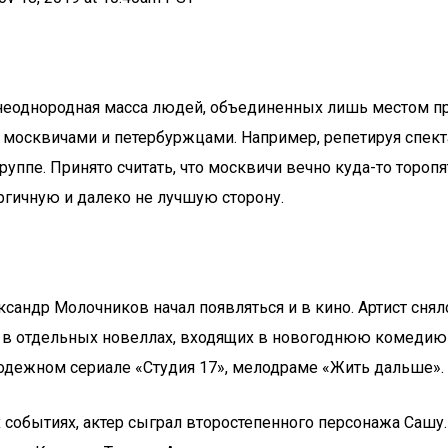
о неоднородная масса людей, объединенных лишь местом пр
москвичами и петербуржцами. Например, репетируя спекта
руппе. Принято считать, что москвичи вечно куда-то торопя
ергичную и далеко не лучшую сторону.
андр Молочников начал появляться и в кино. Артист снялс
 в отдельных новеллах, входящих в новогоднюю комедию «
лодежном сериале «Студия 17», мелодраме «Жить дальше».
событиях, актер сыграл второстепенного персонажа Сашу.