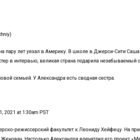
hniy)
а пару лет уехал в Америку. В школе в Джерси-Сити Саша
ктер в интервью, великая страна подарила незабываемый 
овой семьей. У Александра есть сводная сестра.
, 2021 at 1:30am PST
терско-режиссерский факультет к Леониду Хейфецу. На пр
ей Женовач. Настолько Александра впечатлил его проект «М