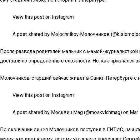
View this post on Instagram
A post shared by Molochnikov Молочников (@kislomoloc
После развода родителей мальчик с мамой-журналисткой н
доставляло определенные сложности. Но, как признался а
Молочников-старший сейчас живет в Санкт-Петербурге с н
View this post on Instagram
A post shared by Москвич Mag (@moskvichmag) on Mar 1
По окончании лицея Молочников поступил в ГИТИС, на ак
мэтру, что идет к нему, потому что у него преподает Серг