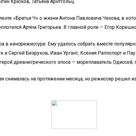
тин Крюков, Татьяна Арнтгольц.
енте «Братья Ч» о жизни Антона Павловича Чехова, в кото
воплотился Артем Григорьев. В главной роли — Егор Корешк
 в кинорежиссуре. Ему удалось собрать вместе популярны
и Сергей Безруков, Иван Ургант, Ксения Раппопорт и Пау
 герой древнегреческого эпоса — мореплаватель Одиссей,
ая снималась на протяжении месяца, но режиссер решил и