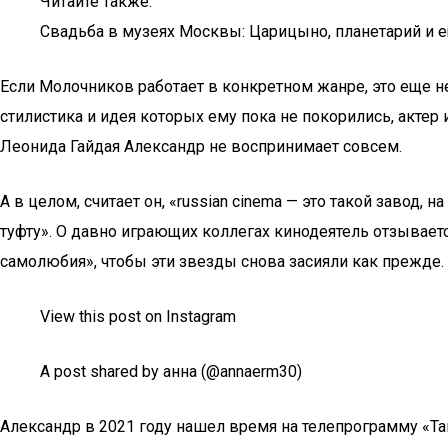
Читайте также:
Свадьба в музеях Москвы: Царицыно, планетарий и 
Если Молочников работает в конкретном жанре, это еще н
стилистика и идея которых ему пока не покорились, актер
Леонида Гайдая Александр не воспринимает совсем.
А в целом, считает он, «russian cinema — это такой завод
туфту». О давно играющих коллегах кинодеятель отзывает
самолюбия», чтобы эти звезды снова засияли как прежде.
View this post on Instagram
A post shared by анна (@annaerm30)
Александр в 2021 году нашел время на телепрограмму «Та