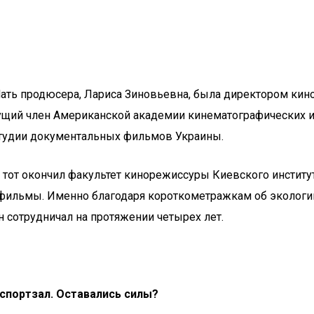
ать продюсера, Лариса Зиновьевна, была директором кинос
дущий член Американской академии кинематографических 
студии документальных фильмов Украины.
тот окончил факультет кинорежиссуры Киевского институт
фильмы. Именно благодаря короткометражкам об экологии
н сотрудничал на протяжении четырех лет.
 спортзал. Оставались силы?