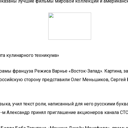
показаны лучшие фильмы мировой коллекции и американск
нта кулинарного техникума»
амы француза Режиса Варнье «Восток-Запад». Картина, з
Российскую сторону представили Олег Меньшиков, Сергей
ыка, учил текст роли, написанный для него русскими бук
-м Александр принял приглашение акционеров канала СТС 