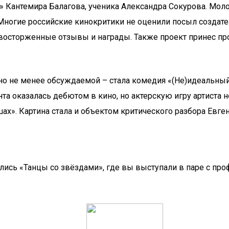
» Кантемира Балагова, ученика Александра Сокурова. Мо
 Многие российские кинокритики не оценили посыл создат
 восторженные отзывы и награды. Также проект принес п
но не менее обсуждаемой – стала комедия «(Не)идеальный
та оказалась дебютом в кино, но актерскую игру артиста 
ах». Картина стала и объектом критического разбора Евге
ились «Танцы со звёздами», где вы выступали в паре с 