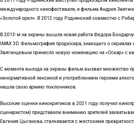
В 2011 году Роднянский выступил продюсером киноленты 
международного кинофестиваля, и фильма Андрея Звягин
«Золотой орел». В 2012 году Роднянский совместно с Роб
В 2013-м на экраны вышла новая работа Федора Бондарчу
IMAX 3D. Фильмография продюсера, знающего о сериалах 
Звягинцевым принесло новую номинацию на «Оскар» с ка
С момента выхода на экраны фильм вызвал множество пр
ненормативной лексикой и употреблением героями алкогол
нашла свою армию поклонников.
Высокие оценки кинокритиков в 2021 году получил киноп
сценаристом) представили вниманию зрителей захватываю
Евгения Цыганова, сталкивается с жестокими превратност