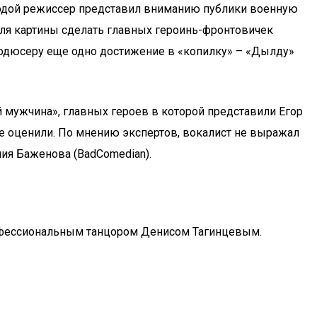
лодой режиссер представил вниманию публики военную
еля картины сделать главных героинь-фронтовичек
родюсеру еще одно достижение в «копилку» – «Дылду»
 мужчина», главных героев в которой представили Егор
не оценили. По мнению экспертов, вокалист не выражал
ния Баженова (BadComedian).
профессиональным танцором Денисом Тагинцевым.