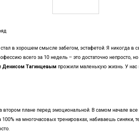
ряд
кт стал в хорошем смысле забегом, эстафетой. Я никогда в
офессию всего за 10 недель – это достаточно непросто, но
м
Денисом Тагинцевым
прожили маленькую жизнь. У нас н
а втором плане перед эмоциональной. В самом начале все 
00% на много­часовых тренировках, набиваешь синяки, теб
сто.