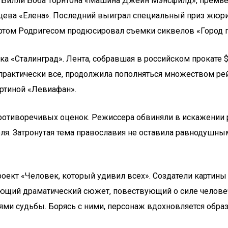
Билли Боба Торнтона «Машина Джейн Мэнсфилд», премьера
цева «Елена». Последний выиграл специальный приз жюр
ертом Родригесом продюсировал съемки сиквелов «Город г
ка «Сталинград». Лента, собравшая в российском прокате
практически все, продолжила пополняться множеством рей
ртиной «Левиафан».
отиворечивых оценок. Режиссера обвиняли в искажении р
я. Затронутая тема православия не оставила равнодушными
роект «Человек, который удивил всех». Создатели картин
щий драматический сюжет, повествующий о силе человечес
ями судьбы. Борясь с ними, персонаж вдохновляется обра