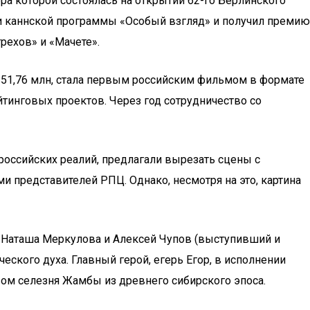
 которой состоялась на открытии 62-го Берлинского
и каннской программы «Особый взгляд» и получил премию
рехов» и «Мачете».
 $51,76 млн, стала первым российским фильмом в формате
тинговых проектов. Через год сотрудничество со
оссийских реалий, предлагали вырезать сцены с
 представителей РПЦ. Однако, несмотря на это, картина
ы Наташа Меркулова и Алексей Чупов (выступивший и
кого духа. Главный герой, егерь Егор, в исполнении
зом селезня Жамбы из древнего сибирского эпоса.