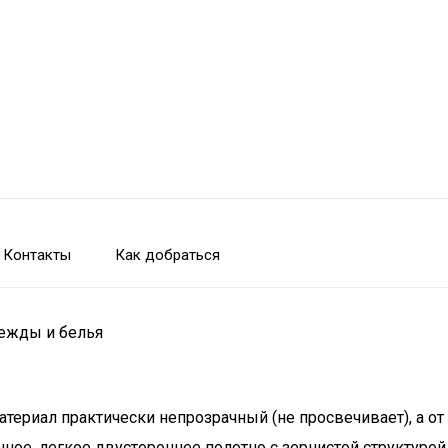
Контакты
Как добраться
дежды и белья
атериал практически непрозрачный (не просвечивает), а от
ое, легкое двустороннее полотно с зернистой структурой,