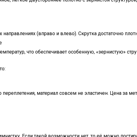
направлениях (вправо и влево). Скрутка достаточно плотн
е
мператур, что обеспечивает особенную, «зернистую» стру
то:
о переплетения, материал совсем не эластичен. Цена за мет
мчистку. Если такой возможности нет, то её можно постир