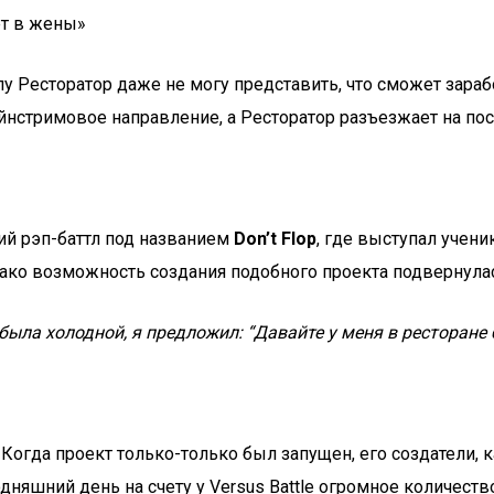
ет в жены»
у Ресторатор даже не могу представить, что сможет зарабо
эйнстримовое направление, а Ресторатор разъезжает на п
кий рэп-баттл под названием
Don’t Flop
, где выступал учени
днако возможность создания подобного проекта подвернул
 была холодной, я предложил: “Давайте у меня в ресторане
. Когда проект только-только был запущен, его создатели, 
годняшний день на счету у Versus Battle огромное количес