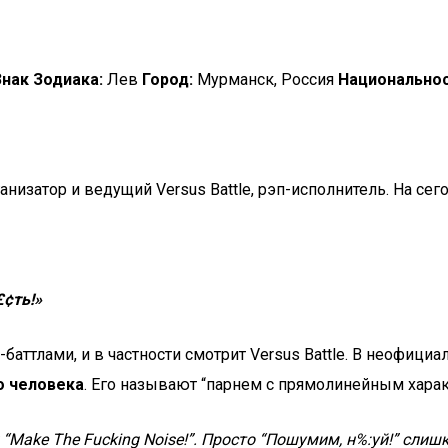
Знак Зодиака:
Лев
Город:
Мурманск, Россия
Национальнос
ганизатор и ведущий Versus Battle, рэп-исполнитель. На с
£¢ть!»
-баттлами, и в частности смотрит Versus Battle. В неофиц
о человека
. Его называют “парнем с прямолинейным хара
“Make The Fucking Noise!”. Просто “Пошумим, н%:уй!” сли