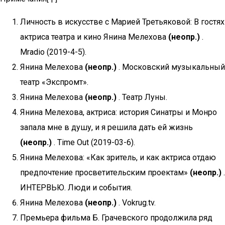
Личность в искусстве с Марией Третьяковой: В гостях
актриса театра и кино Янина Мелехова
(неопр.)
.
Mradio (2019-4-5).
Янина Мелехова
(неопр.)
. Московский музыкальный
театр «Экспромт».
Янина Мелехова
(неопр.)
. Театр Луны.
Янина Мелехова, актриса: история Синатры и Монро
запала мне в душу, и я решила дать ей жизнь
(неопр.)
. Time Out (2019-03-6).
Янина Мелехова: «Как зритель, и как актриса отдаю
предпочтение просветительским проектам»
(неопр.)
.
ИНТЕРВЬЮ. Люди и события.
Янина Мелехова
(неопр.)
. Vokrug.tv.
Премьера фильма Б. Грачевского продолжила ряд