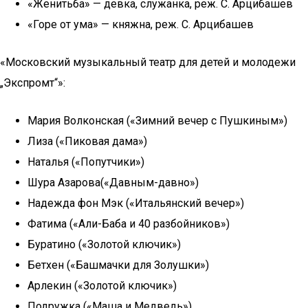
«Женитьба» — девка, служанка, реж. С. Арцибашев
«Горе от ума» — княжна, реж. С. Арцибашев
«Московский музыкальный театр для детей и молодежи
„Экспромт“»:
Мария Волконская («Зимний вечер с Пушкиным»)
Лиза («Пиковая дама»)
Наталья («Попутчики»)
Шура Азарова(«Давным-давно»)
Надежда фон Мэк («Итальянский вечер»)
Фатима («Али-Баба и 40 разбойников»)
Буратино («Золотой ключик»)
Бетхен («Башмачки для Золушки»)
Арлекин («Золотой ключик»)
Подружка («Маша и Медведь»)