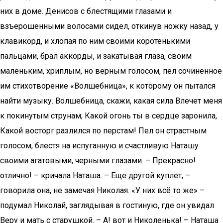
них в доме. Денисов с блестящими глазами и
взъерошенными волосами сидел, откинув ножку назад, у
клавикорд, и хлопая по ним своими коротенькими
пальцами, брал аккорды, и закатывая глаза, своим
маленьким, хриплым, но верным голосом, пел сочиненное
им стихотворение «Волшебница», к которому он пытался
найти музыку. Волшебница, скажи, какая сила Влечет меня
к покинутым струнам; Какой огонь ты в сердце заронила,
Какой восторг разлился по перстам! Пел он страстным
голосом, блестя на испуганную и счастливую Наташу
своими агатовыми, черными глазами. – Прекрасно!
отлично! – кричала Наташа. – Еще другой куплет, –
говорила она, не замечая Николая. «У них всё то же» –
подумал Николай, заглядывая в гостиную, где он увидал
Веру и мать с старушкой. – А! вот и Николенька! – Наташа