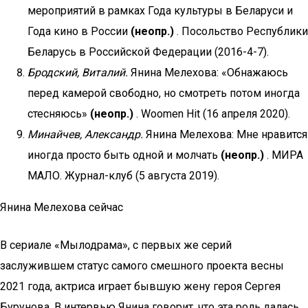
мероприятий в рамках Года культуры в Беларуси и
Года кино в России
(неопр.)
. Посольство Республики
Беларусь в Российской Федерации (2016-4-7).
Бродский, Виталий.
Янина Мелехова: «Обнажаюсь
перед камерой свободно, но смотреть потом иногда
стесняюсь»
(неопр.)
. Woomen Hit (16 апреля 2020).
Минайчев, Александр.
Янина Мелехова: Мне нравится
иногда просто быть одной и молчать
(неопр.)
. МИРА
МАЛО. Журнал-клуб (5 августа 2019).
Янина Мелехова сейчас
В сериале «Мылодрама», с первых же серий
заслужившем статус самого смешного проекта весны
2021 года, актриса играет бывшую жену героя Сергея
Бурунова. В интервью Янина говорит, что эта роль далась