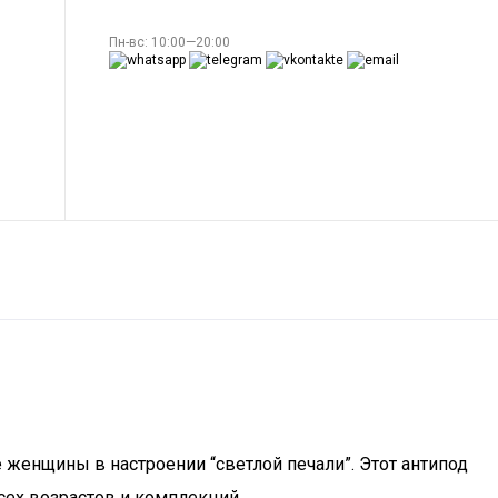
Пн-вс: 10:00—20:00
е женщины в настроении “светлой печали”. Этот антипод
сех возрастов и комплекций.