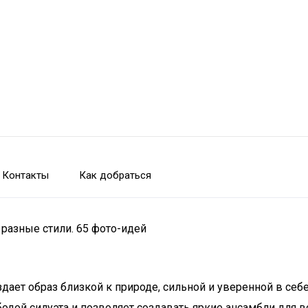
Контакты
Как добраться
разные стили. 65 фото-идей
здает образ близкой к природе, сильной и уверенной в себ
одой силуэта и позволяет создавать яркие ансамбли для в