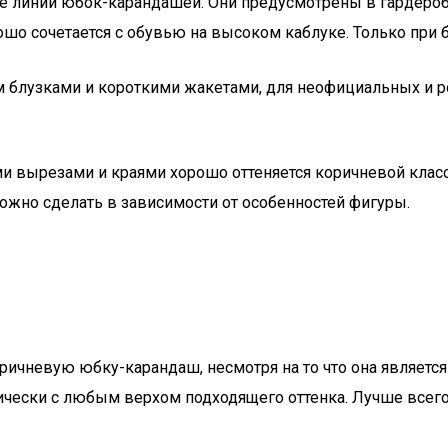
е линии юбок-карандашей. Они предусмотрены в гардеробе
ошо сочетается с обувью на высоком каблуке. Только при 
 блузками и короткими жакетами, для неофициальных и р
ми вырезами и краями хорошо оттеняется коричневой кла
ожно сделать в зависимости от особенностей фигуры.
оричневую юбку-карандаш, несмотря на то что она являет
тически с любым верхом подходящего оттенка. Лучше всег