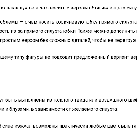
юльпан лучше всего носить с верхом обтягивающего сил
лемы — с чем носить коричневую юбку прямого силуэта. Та
ость из-за прямого силуэта юбки. Также можно дополнит
простым верхом без сложных деталей, чтобы не перегружа
ашему типу фигуры не подходит предложенный вариант ве
т быть выполнены из толстого твида или воздушного шиф
и и блузами, в зависимости от желаемого силуэта.
. В силе кэжуал возможны практически любые цветовые г