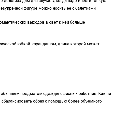
 деловых дам для случаев, когда надо внести тонкую
безупречной фигуре можно носить ее с балетками.
омантических выходов в свет к ней больше
ссической юбкой-карандашом, длина которой может
ся обычным предметом одежды офисных работниц. Как ни
о сбалансировать образ с помощью более объемного