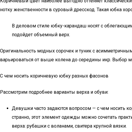
Коричневый цвет наиболее выгодно оттеняет классически
нотку женственности в суровый дресскод. Такая юбка хор
В деловом стиле юбку-карандаш носят с облегающим
подойдет объемный верх.
Оригинальность модных сорочек и туник с асимметричны
варьироваться от выше колена до середины икр. Выбор м
С чем носить коричневую юбку разных фасонов
Рассмотрим подробнее варианты верха и обуви:
Девушки часто задаются вопросом — с чем носить к
странно, этот элемент одежды можно сочетать прак
верха: рубашки с воланами, свитера крупной вязки.