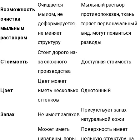
Очищается
Мыльный раствор
Возможность
мылом, не
противопоказан, ткань
очистки
деформируется,
теряет первоначальный
мыльным
не меняет
вид, могут появиться
раствором
структуру
разводы
Стоит дорого из-
Стоимость
за сложного
Доступная стоимость
производства
Цвет может
Цвет
иметь несколько
Однотонный
оттенков
Присутствует запах
Запах
Не имеет запахов
натуральной кожи
Может иметь
Поверхность имеет
царапины, поры.
цельную структуру, на