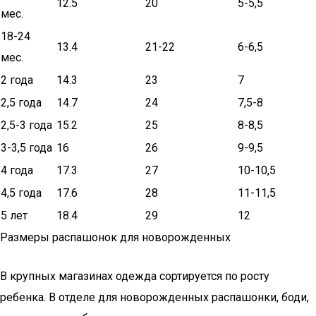
12.5
20
5-5,5
мес.
18-24
13.4
21-22
6-6,5
мес.
2 года
14.3
23
7
2,5 года
14.7
24
7,5-8
2,5-3 года
15.2
25
8-8,5
3-3,5 года
16
26
9-9,5
4 года
17.3
27
10-10,5
4,5 года
17.6
28
11-11,5
5 лет
18.4
29
12
Размеры распашонок для новорожденных
В крупных магазинах одежда сортируется по росту
ребенка. В отделе для новорожденных распашонки, боди,