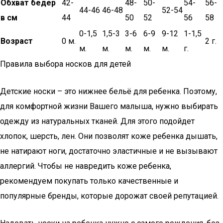
Обхват бедер
42-
48-
50-
54-
56-
44-46
46-48
52-54
в см
44
50
52
56
58
0-1,5
1,5-3
3-6
6-9
9-12
1-1,5
Возраст
0 м.
2 г.
м.
м.
м.
м.
м.
г.
Правила выбора носков для детей
Детские носки – это нижнее бельё для ребенка. Поэтому,
для комфортной жизни Вашего малыша, нужно выбирать
одежду из натуральных тканей. Для этого подойдет
хлопок, шерсть, лен. Они позволят коже ребенка дышать,
не натирают ноги, достаточно эластичные и не вызывают
аллергий. Чтобы не навредить коже ребенка,
рекомендуем покупать только качественные и
популярные бренды, которые дорожат своей репутацией.