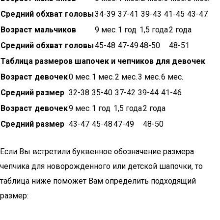
Средний обхват головы
34-39
37-41
39-43
41-45
43-47
Возраст мальчиков
9 мес.
1 год
1,5 года
2 года
Средний обхват головы
45-48
47-49
48-50
48-51
Таблица размеров шапочек и чепчиков для девочек
Возраст девочек
0 мес.
1 мес.
2 мес.
3 мес.
6 мес.
Средний размер
32-38
35-40
37-42
39-44
41-46
Возраст девочек
9 мес.
1 год
1,5 года
2 года
Средний размер
43-47
45-48
47-49
48-50
Если Вы встретили буквенное обозначение размера
чепчика для новорожденного или детской шапочки, то
таблица ниже поможет Вам определить подходящий
размер: