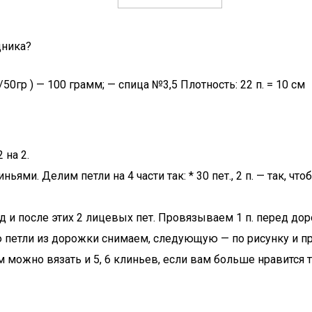
дника?
0гр ) — 100 грамм; — спица №3,5 Плотность: 22 п. = 10 см
 на 2.
ями. Делим петли на 4 части так: * 30 пет., 2 п. — так, чт
 и после этих 2 лицевых пет. Провязываем 1 п. перед до
ю петли из дорожки снимаем, следующую — по рисунку и про
м можно вязать и 5, 6 клиньев, если вам больше нравится