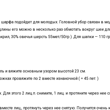
 шарфа подойдет для молодых. Головной убор связан в мо
 длины его можно в несколько раз обмотать вокруг шеи дл
акрил, 30% овечья шерсть 55мет/50гр ). Для шапки — 110 
ель и вяжите основным узором высотой 23 см.
жках провяжите по 2 вместе изнаночной ( = 45 пет. )
я этого 2 лиц.п. снимите, 1 лиц. и протяните через нее сня
 2 вместе лиц., протянуть через нее снятую. Получится очень