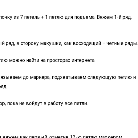
чку из 7 петель + 1 петлю для подъема. Вяжем 1-й ряд.
й ряд, в сторону макушки, как восходящий – четные ряды.
тлю можно найти на просторах интернета.
ровязываем до маркера, подхватываем следующую петлю и
яд.
, пока не войдут в работу все петли.
 вяжем как первый, отметив 12-ю петлю маркером.