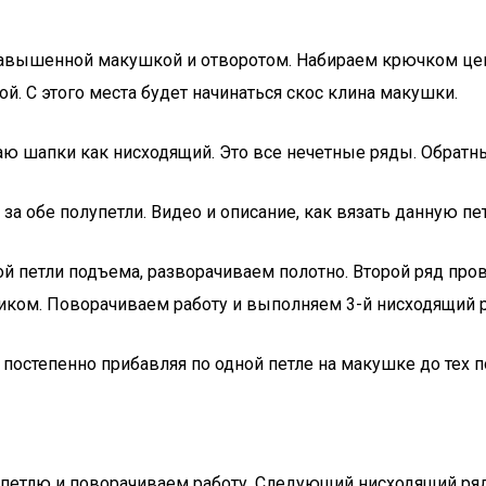
завышенной макушкой и отворотом. Набираем крючком цепо
. С этого места будет начинаться скос клина макушки.
ю шапки как нисходящий. Это все нечетные ряды. Обратны
за обе полупетли. Видео и описание, как вязать данную пе
ой петли подъема, разворачиваем полотно. Второй ряд п
иком. Поворачиваем работу и выполняем 3-й нисходящий р
степенно прибавляя по одной петле на макушке до тех пор
петлю и поворачиваем работу. Следующий нисходящий ряд