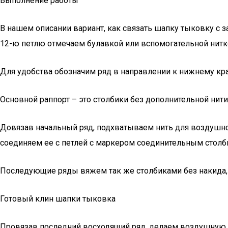
Выполнение работы
В нашем описании вариант, как связать шапку тыковку с 
12-ю петлю отмечаем булавкой или вспомогательной ниткой
Для удобства обозначим ряд в направлении к нижнему кра
Основной раппорт – это столбики без дополнительной нити 
Довязав начальный ряд, подхватываем нить для воздушн
соединяем ее с петлей с маркером соединительным столб
Последующие ряды вяжем так же столбиками без накида, по
Готовый клин шапки тыковка
Провязав последний восходящий ряд, делаем воздушную 