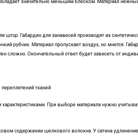
о обладает значительно меньшим блеском. Материал нежный
я штор. Габардин для занавесей производят из синтетичес
онкий рубчик. Материал пропускает воздух, но мнется. Габ
атен сложно. Окончательный ответ будет зависеть от инди
характеристиками. При выборе материала нужно учитыват
ковом содержании шелкового волокна. У сатина удлинение 