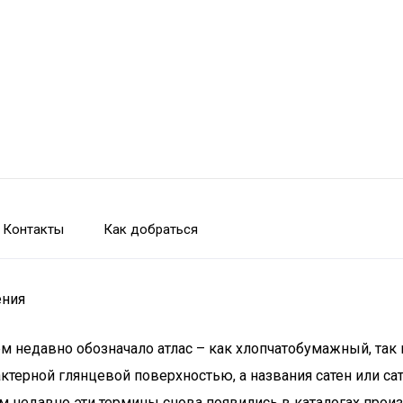
Контакты
Как добраться
ения
ем недавно обозначало атлас – как хлопчатобумажный, так
терной глянцевой поверхностью, а названия сатен или сат
м недавно эти термины снова появились в каталогах произ