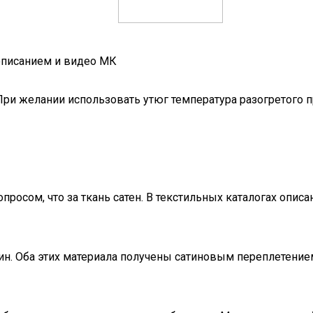
 описанием и видео МК
о. При желании использовать утюг температура разогретого
просом, что за ткань сатен. В текстильных каталогах опис
тин. Оба этих материала получены сатиновым переплетение