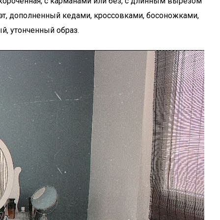
укороченная, с карманами или без, с длинным вырезом
уэт, дополненный кедами, кроссовками, босоножками,
й, утонченный образ.