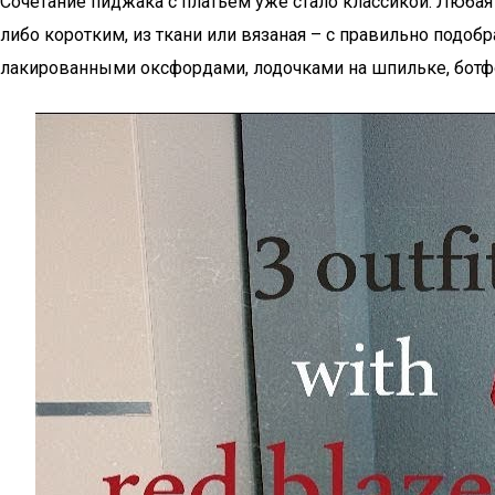
Сочетание пиджака с платьем уже стало классикой. Любая
либо коротким, из ткани или вязаная – с правильно подоб
лакированными оксфордами, лодочками на шпильке, ботфо