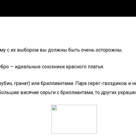
тому с их выбором вы должны быть очень осторожны.
ебро — идеальные союзники красного платья.
ин, гранат) или бриллиантами. Пара серёг-гвоздиков и н
большие висячие серьги с бриллиантами, то других украше