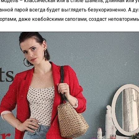
 модель – классическая или в стиле Шанель, длинная или 
ранной парой всегда будет выглядеть безукоризненно. А д
ртами, даже ковбойскими сапогами, создаст неповторимы