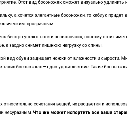
роприятие. Этот вид босоножек сможет визуально удлинить
льку, а хочется элегантные босоножки, то каблук придет
аллическим, прозрачным.
нь быстро устают ноги и позвоночник, поэтому стоит имет
, а заодно снимет лишнюю нагрузку со спины.
ой вид обуви защищает ножки от влажности и сырости. Мно
 в таких босоножках – одно удовольствие. Такие босонож
х относительно сочетания вещей, их расцветки и использо
ли несуразным.
Что же может испортить все ваши стара