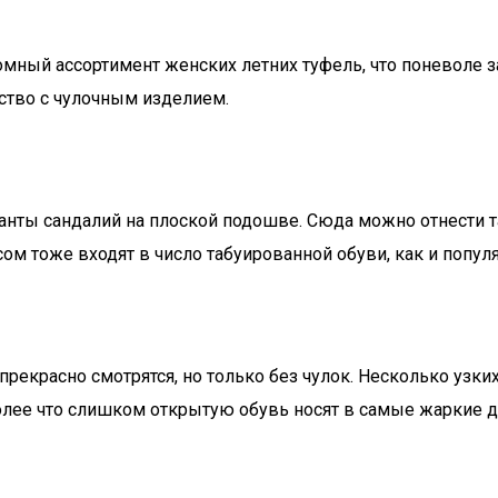
мный ассортимент женских летних туфель, что поневоле з
ство с чулочным изделием.
анты сандалий на плоской подошве. Сюда можно отнести т
м тоже входят в число табуированной обуви, как и популя
екрасно смотрятся, но только без чулок. Несколько узки
олее что слишком открытую обувь носят в самые жаркие дн