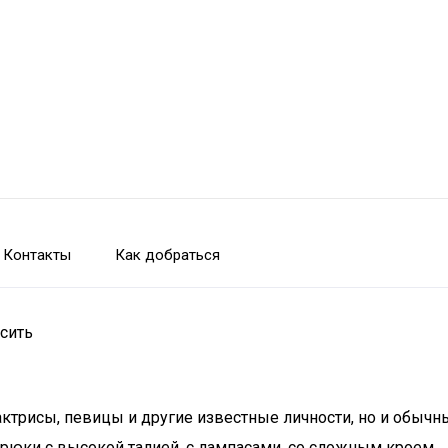
Контакты
Как добраться
сить
актрисы, певицы и другие известные личности, но и обыч
рюки с высокой талией, с лампасами, со сложным кроем.