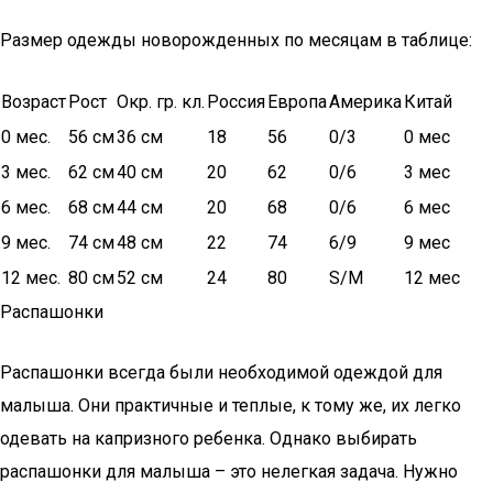
Размер одежды новорожденных по месяцам в таблице:
Возраст
Рост
Окр. гр. кл.
Россия
Европа
Америка
Китай
0 мес.
56 см
36 см
18
56
0/3
0 мес
3 мес.
62 см
40 см
20
62
0/6
3 мес
6 мес.
68 см
44 см
20
68
0/6
6 мес
9 мес.
74 см
48 см
22
74
6/9
9 мес
12 мес.
80 см
52 см
24
80
S/M
12 мес
Распашонки
Распашонки всегда были необходимой одеждой для
малыша. Они практичные и теплые, к тому же, их легко
одевать на капризного ребенка. Однако выбирать
распашонки для малыша – это нелегкая задача. Нужно