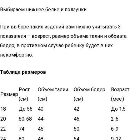
Выбираем нижнее белье и ползунки
При выборе таких изделий вам нужно учитывать 3
показателя – возраст, размер объема талии и обхвата
бедер, в противном случае ребенку будет в них
некомфортно.
Таблица размеров
Рост
Объем талии
Объем бедер
Возраст
Размер
(см)
(см)
(см)
(мес.)
18
До 56
40
42
До 1,5
20
60-68
44
46
2-6
22
74
45
50
6-9
24
80
48
54
9-12