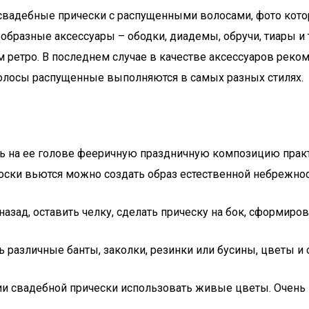
 свадебные прически с распущенными волосами, фото кото
образные аксессуары – ободки, диадемы, обручи, тиары и 
м ретро. В последнем случае в качестве аксессуаров реко
волосы распущенные выполняются в самых разных стилях.
ить на ее голове фееричную праздничную композицию прак
ски вьются можно создать образ естественной небрежнос
азад, оставить челку, сделать прическу на бок, сформиро
 различные банты, заколки, резинки или бусины, цветы и 
и свадебной прически использовать живые цветы. Очень 