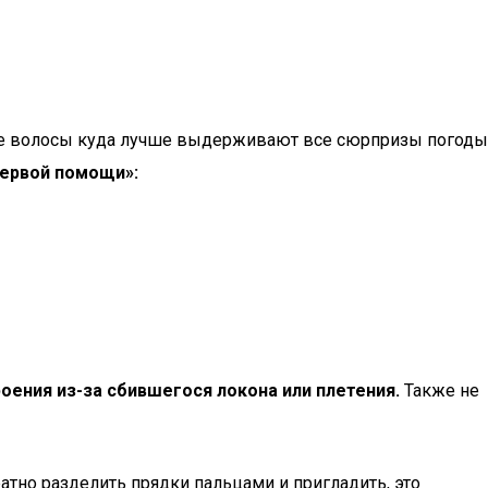
ные волосы куда лучше выдерживают все сюрпризы погоды
первой помощи»:
оения из-за сбившегося локона или плетения.
Также не
ратно разделить прядки пальцами и пригладить, это