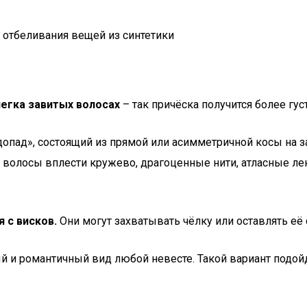
отбеливания вещей из синтетики
егка завитых волосах
– так причёска получится более гус
пад», состоящий из прямой или асимметричной косы на за
 волосы вплести кружево, драгоценные нити, атласные ле
 с висков.
Они могут захватывать чёлку или оставлять е
й и романтичный вид любой невесте. Такой вариант подой