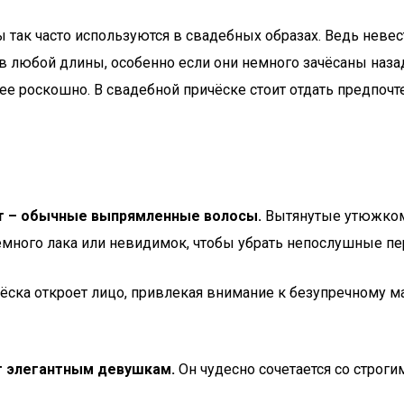
ы так часто используются в свадебных образах. Ведь неве
любой длины, особенно если они немного зачёсаны назад 
е роскошно. В свадебной причёске стоит отдать предпочт
нт – обычные выпрямленные волосы.
Вытянутые утюжком
ного лака или невидимок, чтобы убрать непослушные пере
чёска откроет лицо, привлекая внимание к безупречному м
т элегантным девушкам.
Он чудесно сочетается со строги