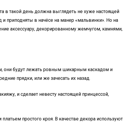
ста в такой день должна выглядеть не хуже настоящей
и приподняты в начёсе на манер «мальвинки». Но на
ение аксессуару, декорированному жемчугом, камнями,
, они будут лежать ровным шикарным каскадом и
дние прядки, или же зачесать их назад.
акияжу, и сделает невесту настоящей принцессой,
м платьем простого кроя. В качестве декора используют