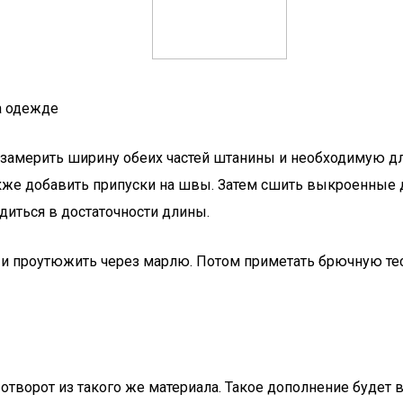
на одежде
 замерить ширину обеих частей штанины и необходимую дли
акже добавить припуски на швы. Затем сшить выкроенные д
диться в достаточности длины.
 проутюжить через марлю. Потом приметать брючную тесьм
творот из такого же материала. Такое дополнение будет 