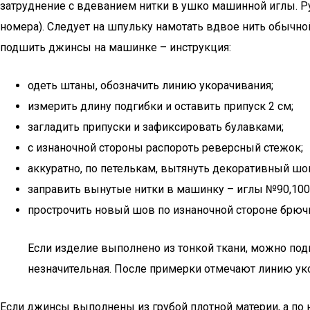
затруднение с вдеванием нитки в ушко машинной иглы. Р
номера). Следует на шпульку намотать вдвое нить обычно
подшить джинсы на машинке – инструкция:
одеть штаны, обозначить линию укорачивания;
измерить длину подгибки и оставить припуск 2 см;
загладить припуски и зафиксировать булавками;
с изнаночной стороны распороть реверсный стежок;
аккуратно, по петелькам, вытянуть декоративный шо
заправить вынутые нитки в машинку – иглы №90,100,
прострочить новый шов по изнаночной стороне брюч
Если изделие выполнено из тонкой ткани, можно под
незначительная. После примерки отмечают линию ук
Если джинсы выполнены из грубой плотной материи, а по 