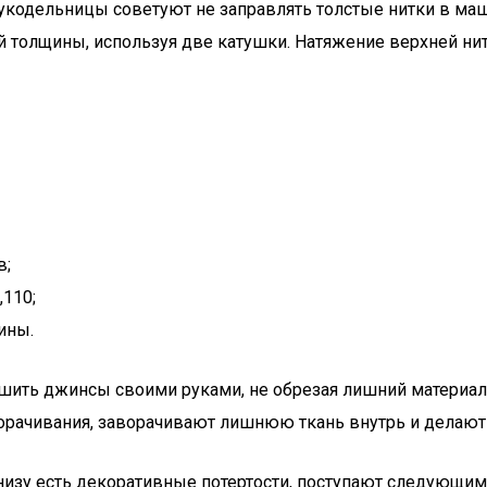
укодельницы советуют не заправлять толстые нитки в маш
й толщины, используя две катушки. Натяжение верхней ни
в;
110;
ины.
шить джинсы своими руками, не обрезая лишний материал. 
орачивания, заворачивают лишнюю ткань внутрь и делают
низу есть декоративные потертости, поступают следующим