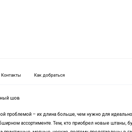
Контакты
Как добраться
чный шов
ной проблемой – их длина больше, чем нужно для идеальн
ширном ассортименте. Тем, кто приобрел новые штаны, бу
а практичные, модные, ноские, поэтому представлены в г