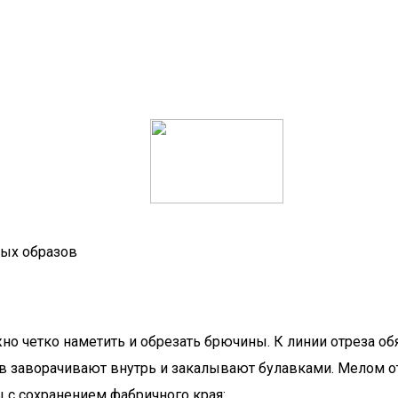
ных образов
но четко наметить и обрезать брючины. К линии отреза 
в заворачивают внутрь и закалывают булавками. Мелом о
ы с сохранением фабричного края: