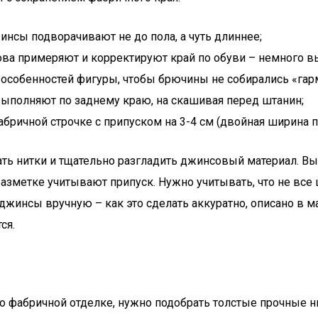
нсы подворачивают не до пола, а чуть длиннее;
ова примеряют и корректируют край по обуви – немного 
особенностей фигуры, чтобы брючины не собирались «га
выполняют по заднему краю, на скашивая перед штанин;
бричной строчке с припуском на 3-4 см (двойная ширина п
ать нитки и тщательно разгладить джинсовый материал. 
 разметке учитывают припуск. Нужно учитывать, что не в
жинсы вручную – как это сделать аккуратно, описано в ма
ся.
о фабричной отделке, нужно подобрать толстые прочные н