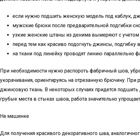
если нужно подшить женскую модель под каблук, джи
мужские брюки после предварительной подгибки сн
узкие женские штаны из денима вымеряют с учетом 
перед тем как красиво подогнуть джинсы, подгибку 
на ткани под линейку проводят линию параллельно фа
При необходимости нужно распороть фабричный шов, убр
укорачивания, ориентируясь на отрезанную брючину. При
джинсовую ткань. В некоторых случаях придется подшить д
грубые места в стыках швов, работа значительно упрощает
На машинке
Для получения красивого декоративного шва, аналогичног