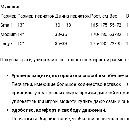
Мужские
Размер
Размер перчаток
Длина перчаток
Рост, см
Вес
В
Small
13″
30 — 33
165-175
55-72
1
Medium
14″
33-35
170-180
63-82
1
Large
15″
35-38
175-185
72-90
1
Покупая краги, учитывайте не только по возраст и размер
Уровень защиты, который они способны обеспечи
Перчатки, имеющие большое количество вставок – за
принципе, у краг разных фирм-производителей и цено
увлекательной игрой, можете купить даже самые об
Удобство, комфорт и свободу движений.
Перчатки выбирайте такие, чтобы они не очень плотн