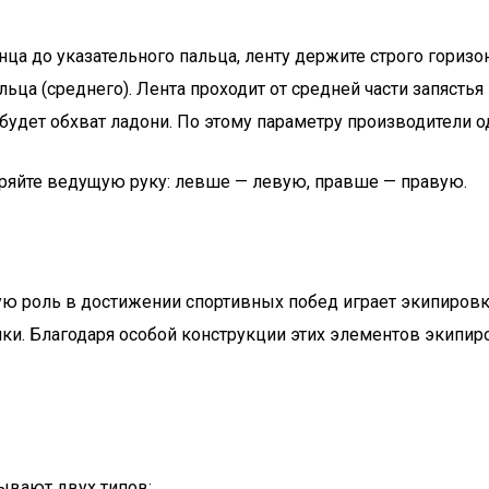
ца до указательного пальца, ленту держите строго горизо
льца (среднего). Лента проходит от средней части запястья
удет обхват ладони. По этому параметру производители о
ряйте ведущую руку: левше — левую, правше — правую.
ую роль в достижении спортивных побед играет экипировк
шки. Благодаря особой конструкции этих элементов экипи
бывают двух типов: