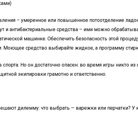
ками)
явления – умеренное или повышенное потоотделение ладоне
гут и антибактериальные средства – ими можно обрабатыв
оматической машинке. Обеспечить безопасность этой проц
аги. Моющее средство выбирайте жидкое, а программу стир
порта. Но он достаточно опасен: во время игры никто из 
щитной экипировки грамотно и ответственно.
ешают дилемму: что выбрать — варежки или перчатки? У к