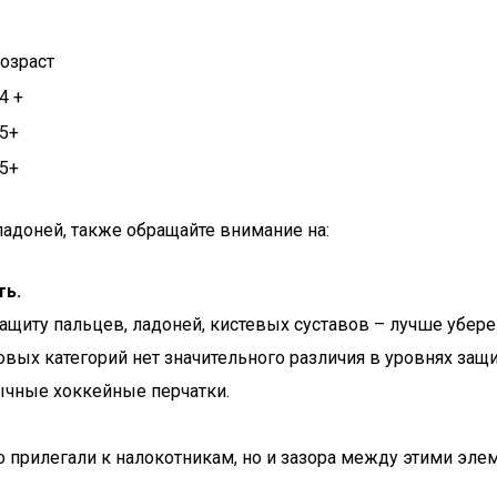
озраст
4 +
5+
5+
 ладоней, также обращайте внимание на:
ть.
щиту пальцев, ладоней, кистевых суставов – лучше убере
вых категорий нет значительного различия в уровнях защи
ычные хоккейные перчатки.
о прилегали к налокотникам, но и зазора между этими эле