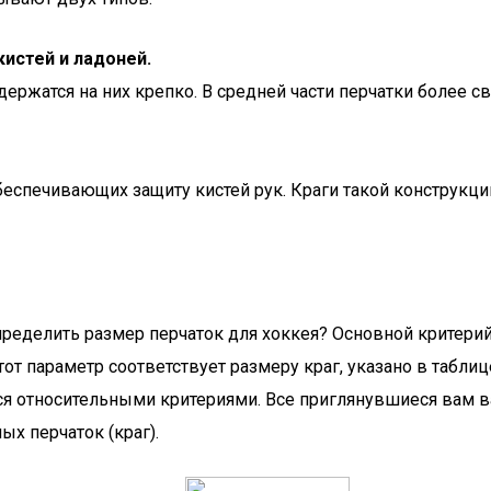
истей и ладоней.
держатся на них крепко. В средней части перчатки более с
обеспечивающих защиту кистей рук. Краги такой конструк
ределить размер перчаток для хоккея? Основной критерий
от параметр соответствует размеру краг, указано в табли
ются относительными критериями. Все приглянувшиеся вам 
х перчаток (краг).