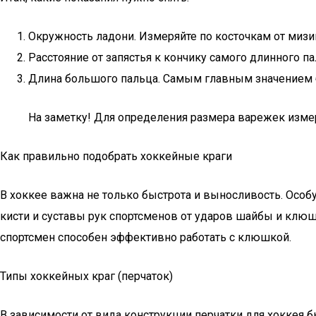
Окружность ладони. Измеряйте по косточкам от мизин
Расстояние от запястья к кончику самого длинного па
Длина большого пальца. Самым главным значением б
На заметку! Для определения размера варежек изме
Как правильно подобрать хоккейные краги
В хоккее важна не только быстрота и выносливость. Особ
кисти и суставы рук спортсменов от ударов шайбы и клю
спортсмен способен эффективно работать с клюшкой.
Типы хоккейных краг (перчаток)
В зависимости от вида конструкции перчатки для хоккея 