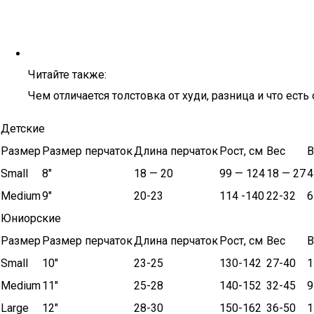
Читайте также:
Чем отличается толстовка от худи, разница и что есть
Детские
Размер
Размер перчаток
Длина перчаток
Рост, см
Вес
В
Small
8″
18 — 20
99 — 124
18 — 27
4
Medium
9″
20-23
114 -140
22-32
6
Юниорские
Размер
Размер перчаток
Длина перчаток
Рост, см
Вес
В
Small
10″
23-25
130-142
27-40
1
Medium
11″
25-28
140-152
32-45
9
Large
12″
28-30
150-162
36-50
1