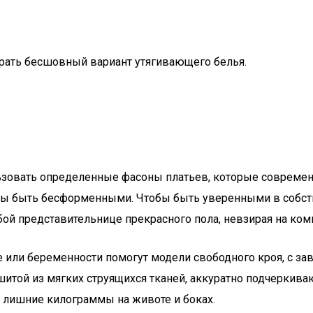
брать бесшовный вариант утягивающего белья.
ьзовать определенные фасоны платьев, которые совреме
ны быть бесформенными. Чтобы быть уверенными в собств
юбой представительнице прекрасного пола, невзирая на ко
или беременности помогут модели свободного кроя, с за
итой из мягких струящихся тканей, аккуратно подчеркиваю
 лишние килограммы на животе и боках.