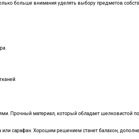
только больше внимания уделять выбору предметов собств
ра
тканей.
ми. Прочный материал, который обладает шелковистой пов
та или сарафан. Хорошим решением станет балахон, дополн