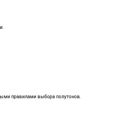
и:
выми правилами выбора полутонов.